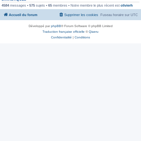
4584
messages •
575
sujets •
65
membres • Notre membre le plus récent est
olivierh
Accueil du forum
Supprimer les cookies
Fuseau horaire sur
UTC
Développé par
phpBB
® Forum Software © phpBB Limited
Traduction française officielle
©
Qiaeru
Confidentialité
|
Conditions