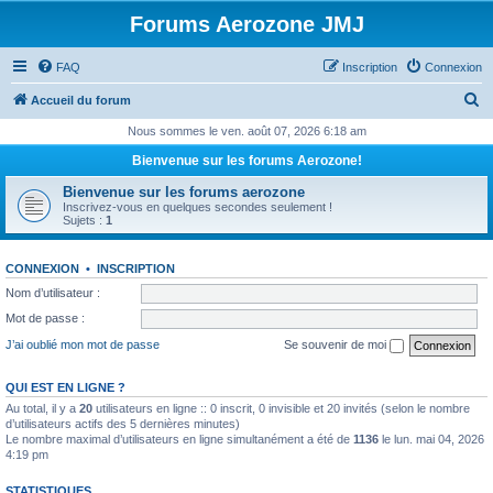
Forums Aerozone JMJ
FAQ
Inscription
Connexion
R
Accueil du forum
e
Nous sommes le ven. août 07, 2026 6:18 am
c
Bienvenue sur les forums Aerozone!
h
Bienvenue sur les forums aerozone
e
Inscrivez-vous en quelques secondes seulement !
Sujets :
1
r
c
CONNEXION
•
INSCRIPTION
h
Nom d’utilisateur :
e
Mot de passe :
r
J’ai oublié mon mot de passe
Se souvenir de moi
QUI EST EN LIGNE ?
Au total, il y a
20
utilisateurs en ligne :: 0 inscrit, 0 invisible et 20 invités (selon le nombre
d’utilisateurs actifs des 5 dernières minutes)
Le nombre maximal d’utilisateurs en ligne simultanément a été de
1136
le lun. mai 04, 2026
4:19 pm
STATISTIQUES