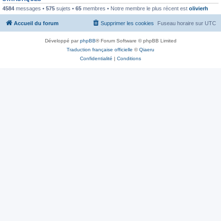
4584
messages •
575
sujets •
65
membres • Notre membre le plus récent est
olivierh
Accueil du forum
Supprimer les cookies
Fuseau horaire sur
UTC
Développé par
phpBB
® Forum Software © phpBB Limited
Traduction française officielle
©
Qiaeru
Confidentialité
|
Conditions