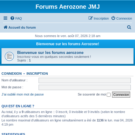
Forums Aerozone JMJ
FAQ
Inscription
Connexion
R
Accueil du forum
e
Nous sommes le ven. août 07, 2026 2:18 am
c
Bienvenue sur les forums Aerozone!
h
Bienvenue sur les forums aerozone
e
Inscrivez-vous en quelques secondes seulement !
Sujets :
1
r
c
CONNEXION
•
INSCRIPTION
h
Nom d’utilisateur :
e
Mot de passe :
r
J’ai oublié mon mot de passe
Se souvenir de moi
QUI EST EN LIGNE ?
Au total, il y a
9
utilisateurs en ligne :: 0 inscrit, 0 invisible et 9 invités (selon le nombre
d’utilisateurs actifs des 5 dernières minutes)
Le nombre maximal d’utilisateurs en ligne simultanément a été de
1136
le lun. mai 04, 2026
4:19 pm
STATISTIQUES