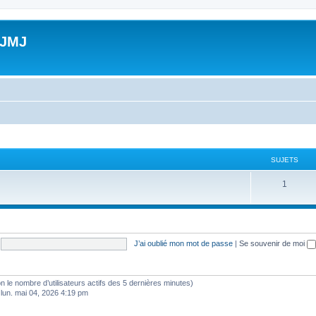
 JMJ
SUJETS
S
1
u
j
e
J’ai oublié mon mot de passe
|
Se souvenir de moi
t
s
selon le nombre d’utilisateurs actifs des 5 dernières minutes)
 lun. mai 04, 2026 4:19 pm