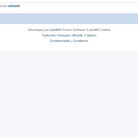
t est
olivierh
Développé par
phpBB
® Forum Software © phpBB Limited
Traduction française officielle
©
Qiaeru
Confidentialité
|
Conditions