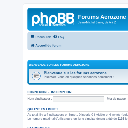
Forums Aerozone
Jean-Michel Jarre, de A à Z
Raccourcis
FAQ
Accueil du forum
BIENVENUE SUR LES FORUMS AEROZONE!
Bienvenue sur les forums aerozone
Inscrivez-vous en quelques secondes seulement !
CONNEXION
•
INSCRIPTION
Nom d’utilisateur :
Mot de passe :
QUI EST EN LIGNE ?
Au total, il y a
4
utilisateurs en ligne :: 0 inscrit, 0 invisible et 4 invités (
Le nombre maximal d’utilisateurs en ligne simultanément a été de
1136
le