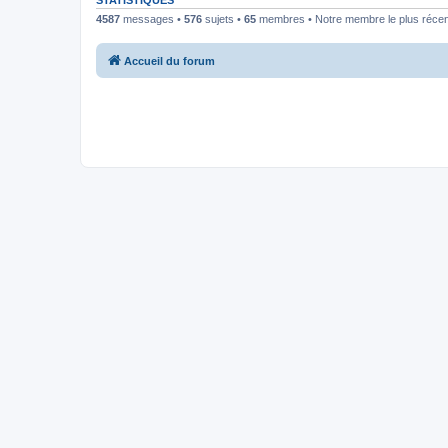
STATISTIQUES
4587
messages •
576
sujets •
65
membres • Notre membre le plus récen
Accueil du forum