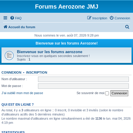
Forums Aerozone JMJ
FAQ
Inscription
Connexion
R
Accueil du forum
e
Nous sommes le ven. août 07, 2026 9:28 pm
c
Bienvenue sur les forums Aerozone!
h
Bienvenue sur les forums aerozone
e
Inscrivez-vous en quelques secondes seulement !
Sujets :
1
r
c
CONNEXION
•
INSCRIPTION
h
Nom d’utilisateur :
e
Mot de passe :
r
J’ai oublié mon mot de passe
Se souvenir de moi
QUI EST EN LIGNE ?
Au total, il y a
3
utilisateurs en ligne :: 0 inscrit, 0 invisible et 3 invités (selon le nombre
d’utilisateurs actifs des 5 dernières minutes)
Le nombre maximal d’utilisateurs en ligne simultanément a été de
1136
le lun. mai 04, 2026
4:19 pm
STATISTIQUES