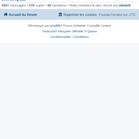
4587
messages •
576
sujets •
65
membres • Notre membre le plus récent est
olivierh
Accueil du forum
Supprimer les cookies
Fuseau horaire sur
UTC
Développé par
phpBB
® Forum Software © phpBB Limited
Traduction française officielle
©
Qiaeru
Confidentialité
|
Conditions