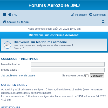
Forums Aerozone JMJ
FAQ
Inscription
Connexion
R
Accueil du forum
e
Nous sommes le jeu. août 06, 2026 10:49 pm
c
Bienvenue sur les forums Aerozone!
h
Bienvenue sur les forums aerozone
e
Inscrivez-vous en quelques secondes seulement !
Sujets :
1
r
c
CONNEXION
•
INSCRIPTION
h
Nom d’utilisateur :
e
Mot de passe :
r
J’ai oublié mon mot de passe
Se souvenir de moi
QUI EST EN LIGNE ?
Au total, il y a
11
utilisateurs en ligne :: 0 inscrit, 0 invisible et 11 invités (selon le nombre
d’utilisateurs actifs des 5 dernières minutes)
Le nombre maximal d’utilisateurs en ligne simultanément a été de
1136
le lun. mai 04, 2026
4:19 pm
STATISTIQUES