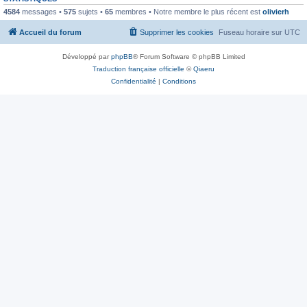
4584
messages •
575
sujets •
65
membres • Notre membre le plus récent est
olivierh
Accueil du forum
Supprimer les cookies
Fuseau horaire sur
UTC
Développé par
phpBB
® Forum Software © phpBB Limited
Traduction française officielle
©
Qiaeru
Confidentialité
|
Conditions