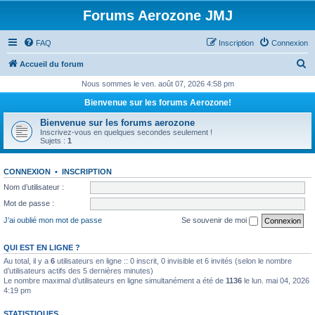
Forums Aerozone JMJ
FAQ
Inscription
Connexion
R
Accueil du forum
e
Nous sommes le ven. août 07, 2026 4:58 pm
c
Bienvenue sur les forums Aerozone!
h
Bienvenue sur les forums aerozone
e
Inscrivez-vous en quelques secondes seulement !
Sujets :
1
r
c
CONNEXION
•
INSCRIPTION
h
Nom d’utilisateur :
e
Mot de passe :
r
J’ai oublié mon mot de passe
Se souvenir de moi
QUI EST EN LIGNE ?
Au total, il y a
6
utilisateurs en ligne :: 0 inscrit, 0 invisible et 6 invités (selon le nombre
d’utilisateurs actifs des 5 dernières minutes)
Le nombre maximal d’utilisateurs en ligne simultanément a été de
1136
le lun. mai 04, 2026
4:19 pm
STATISTIQUES