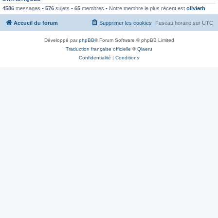
4586
messages •
576
sujets •
65
membres • Notre membre le plus récent est
olivierh
Accueil du forum
Supprimer les cookies
Fuseau horaire sur
UTC
Développé par
phpBB
® Forum Software © phpBB Limited
Traduction française officielle
©
Qiaeru
Confidentialité
|
Conditions