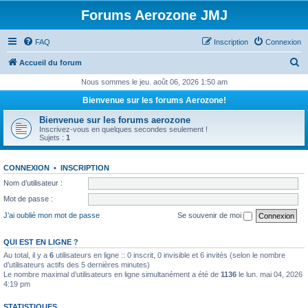
Forums Aerozone JMJ
FAQ
Inscription
Connexion
R
Accueil du forum
e
Nous sommes le jeu. août 06, 2026 1:50 am
c
Bienvenue sur les forums Aerozone!
h
Bienvenue sur les forums aerozone
e
Inscrivez-vous en quelques secondes seulement !
Sujets :
1
r
c
CONNEXION
•
INSCRIPTION
h
Nom d’utilisateur :
e
Mot de passe :
r
J’ai oublié mon mot de passe
Se souvenir de moi
QUI EST EN LIGNE ?
Au total, il y a
6
utilisateurs en ligne :: 0 inscrit, 0 invisible et 6 invités (selon le nombre
d’utilisateurs actifs des 5 dernières minutes)
Le nombre maximal d’utilisateurs en ligne simultanément a été de
1136
le lun. mai 04, 2026
4:19 pm
STATISTIQUES