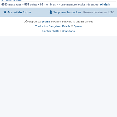
4583
messages •
575
sujets •
65
membres • Notre membre le plus récent est
olivierh
Accueil du forum
Supprimer les cookies
Fuseau horaire sur
UTC
Développé par
phpBB
® Forum Software © phpBB Limited
Traduction française officielle
©
Qiaeru
Confidentialité
|
Conditions