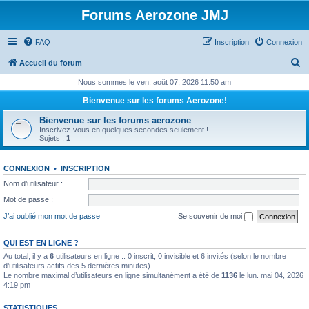
Forums Aerozone JMJ
FAQ
Inscription
Connexion
R
Accueil du forum
e
Nous sommes le ven. août 07, 2026 11:50 am
c
Bienvenue sur les forums Aerozone!
h
Bienvenue sur les forums aerozone
e
Inscrivez-vous en quelques secondes seulement !
Sujets :
1
r
c
CONNEXION
•
INSCRIPTION
h
Nom d’utilisateur :
e
Mot de passe :
r
J’ai oublié mon mot de passe
Se souvenir de moi
QUI EST EN LIGNE ?
Au total, il y a
6
utilisateurs en ligne :: 0 inscrit, 0 invisible et 6 invités (selon le nombre
d’utilisateurs actifs des 5 dernières minutes)
Le nombre maximal d’utilisateurs en ligne simultanément a été de
1136
le lun. mai 04, 2026
4:19 pm
STATISTIQUES