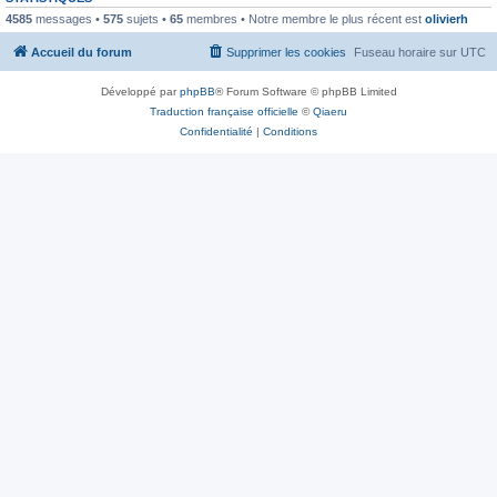
4585
messages •
575
sujets •
65
membres • Notre membre le plus récent est
olivierh
Accueil du forum
Supprimer les cookies
Fuseau horaire sur
UTC
Développé par
phpBB
® Forum Software © phpBB Limited
Traduction française officielle
©
Qiaeru
Confidentialité
|
Conditions