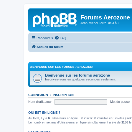
Forums Aerozone
Jean-Michel Jarre, de A à Z
Raccourcis
FAQ
Accueil du forum
BIENVENUE SUR LES FORUMS AEROZONE!
Bienvenue sur les forums aerozone
Inscrivez-vous en quelques secondes seulement !
CONNEXION
•
INSCRIPTION
Nom d’utilisateur :
Mot de passe :
QUI EST EN LIGNE ?
Au total, il y a
6
utilisateurs en ligne :: 0 inscrit, 0 invisible et 6 invités (
Le nombre maximal d’utilisateurs en ligne simultanément a été de
1136
le