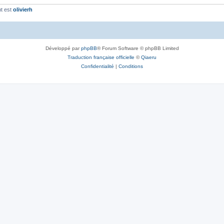
t est
olivierh
Développé par
phpBB
® Forum Software © phpBB Limited
Traduction française officielle
©
Qiaeru
Confidentialité
|
Conditions