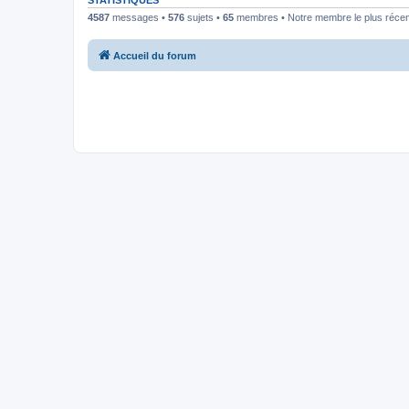
STATISTIQUES
4587
messages •
576
sujets •
65
membres • Notre membre le plus récen
Accueil du forum