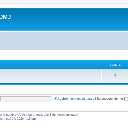
 JMJ
SUJETS
S
1
u
j
e
J’ai oublié mon mot de passe
|
Se souvenir de moi
t
s
selon le nombre d’utilisateurs actifs des 5 dernières minutes)
 lun. mai 04, 2026 4:19 pm