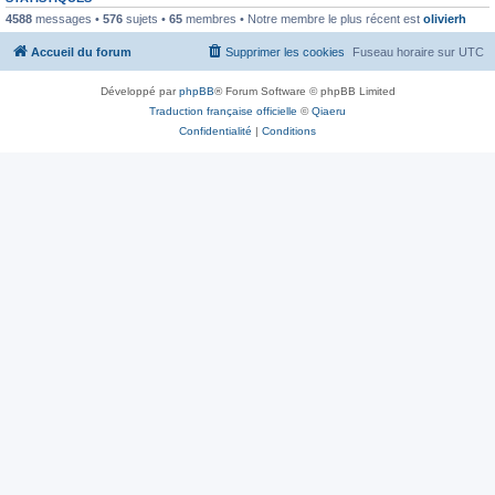
4588
messages •
576
sujets •
65
membres • Notre membre le plus récent est
olivierh
Accueil du forum
Supprimer les cookies
Fuseau horaire sur
UTC
Développé par
phpBB
® Forum Software © phpBB Limited
Traduction française officielle
©
Qiaeru
Confidentialité
|
Conditions