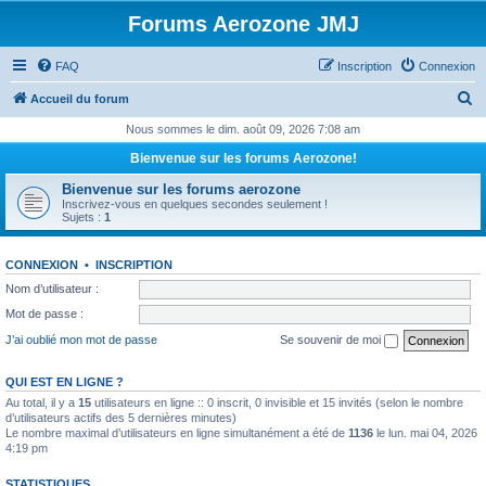
Forums Aerozone JMJ
FAQ
Inscription
Connexion
R
Accueil du forum
e
Nous sommes le dim. août 09, 2026 7:08 am
c
Bienvenue sur les forums Aerozone!
h
Bienvenue sur les forums aerozone
e
Inscrivez-vous en quelques secondes seulement !
Sujets :
1
r
c
CONNEXION
•
INSCRIPTION
h
Nom d’utilisateur :
e
Mot de passe :
r
J’ai oublié mon mot de passe
Se souvenir de moi
QUI EST EN LIGNE ?
Au total, il y a
15
utilisateurs en ligne :: 0 inscrit, 0 invisible et 15 invités (selon le nombre
d’utilisateurs actifs des 5 dernières minutes)
Le nombre maximal d’utilisateurs en ligne simultanément a été de
1136
le lun. mai 04, 2026
4:19 pm
STATISTIQUES