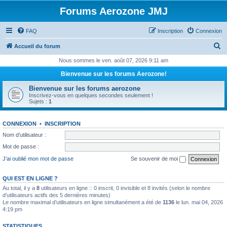
Forums Aerozone JMJ
FAQ
Inscription
Connexion
R
Accueil du forum
e
Nous sommes le ven. août 07, 2026 9:11 am
c
Bienvenue sur les forums Aerozone!
h
Bienvenue sur les forums aerozone
e
Inscrivez-vous en quelques secondes seulement !
Sujets :
1
r
c
CONNEXION
•
INSCRIPTION
h
Nom d’utilisateur :
e
Mot de passe :
r
J’ai oublié mon mot de passe
Se souvenir de moi
QUI EST EN LIGNE ?
Au total, il y a
8
utilisateurs en ligne :: 0 inscrit, 0 invisible et 8 invités (selon le nombre
d’utilisateurs actifs des 5 dernières minutes)
Le nombre maximal d’utilisateurs en ligne simultanément a été de
1136
le lun. mai 04, 2026
4:19 pm
STATISTIQUES