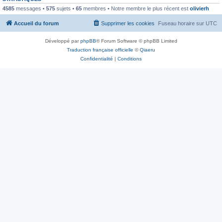
4585
messages •
575
sujets •
65
membres • Notre membre le plus récent est
olivierh
Accueil du forum
Supprimer les cookies
Fuseau horaire sur
UTC
Développé par
phpBB
® Forum Software © phpBB Limited
Traduction française officielle
©
Qiaeru
Confidentialité
|
Conditions