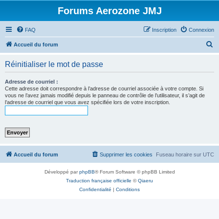
Forums Aerozone JMJ
FAQ
Inscription
Connexion
R
Accueil du forum
e
Réinitialiser le mot de passe
c
h
Adresse de courriel :
Cette adresse doit correspondre à l’adresse de courriel associée à votre compte. Si
e
vous ne l’avez jamais modifié depuis le panneau de contrôle de l’utilisateur, il s’agit de
l’adresse de courriel que vous avez spécifiée lors de votre inscription.
r
c
h
e
r
Accueil du forum
Supprimer les cookies
Fuseau horaire sur
UTC
Développé par
phpBB
® Forum Software © phpBB Limited
Traduction française officielle
©
Qiaeru
Confidentialité
|
Conditions