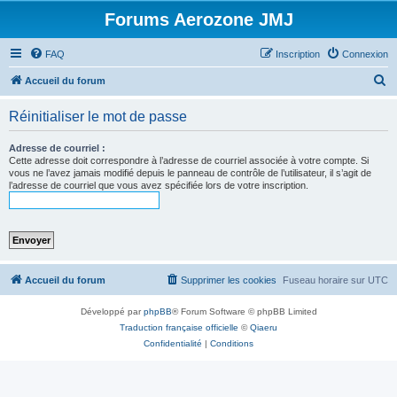
Forums Aerozone JMJ
FAQ
Inscription
Connexion
R
Accueil du forum
e
Réinitialiser le mot de passe
c
h
Adresse de courriel :
Cette adresse doit correspondre à l’adresse de courriel associée à votre compte. Si
e
vous ne l’avez jamais modifié depuis le panneau de contrôle de l’utilisateur, il s’agit de
l’adresse de courriel que vous avez spécifiée lors de votre inscription.
r
c
h
e
r
Accueil du forum
Supprimer les cookies
Fuseau horaire sur
UTC
Développé par
phpBB
® Forum Software © phpBB Limited
Traduction française officielle
©
Qiaeru
Confidentialité
|
Conditions