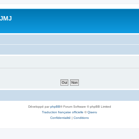
 JMJ
Développé par
phpBB
® Forum Software © phpBB Limited
Traduction française officielle
©
Qiaeru
Confidentialité
|
Conditions