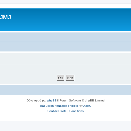
 JMJ
Développé par
phpBB
® Forum Software © phpBB Limited
Traduction française officielle
©
Qiaeru
Confidentialité
|
Conditions