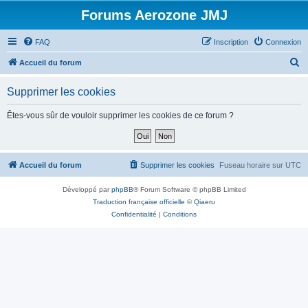
Forums Aerozone JMJ
FAQ
Inscription
Connexion
R
Accueil du forum
e
Supprimer les cookies
c
h
Êtes-vous sûr de vouloir supprimer les cookies de ce forum ?
e
r
c
Accueil du forum
Supprimer les cookies
Fuseau horaire sur
UTC
h
Développé par
phpBB
® Forum Software © phpBB Limited
e
Traduction française officielle
©
Qiaeru
r
Confidentialité
|
Conditions