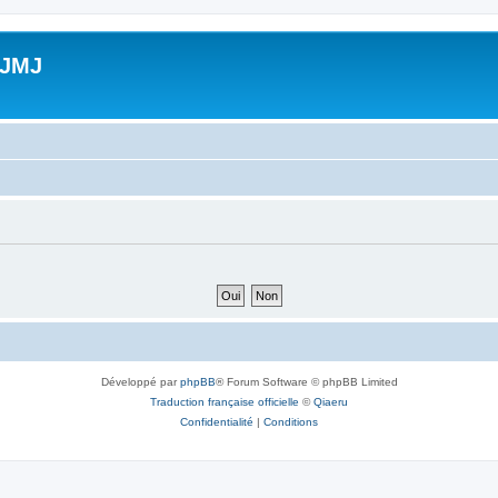
 JMJ
Développé par
phpBB
® Forum Software © phpBB Limited
Traduction française officielle
©
Qiaeru
Confidentialité
|
Conditions