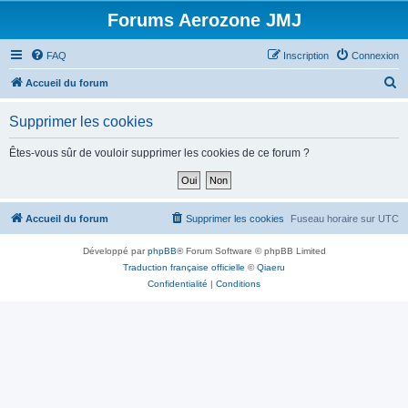
Forums Aerozone JMJ
FAQ
Inscription
Connexion
R
Accueil du forum
e
Supprimer les cookies
c
h
Êtes-vous sûr de vouloir supprimer les cookies de ce forum ?
e
r
c
Accueil du forum
Supprimer les cookies
Fuseau horaire sur
UTC
h
Développé par
phpBB
® Forum Software © phpBB Limited
e
Traduction française officielle
©
Qiaeru
r
Confidentialité
|
Conditions