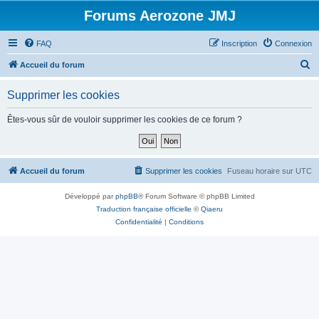
Forums Aerozone JMJ
FAQ
Inscription
Connexion
R
Accueil du forum
e
Supprimer les cookies
c
h
Êtes-vous sûr de vouloir supprimer les cookies de ce forum ?
e
r
c
Accueil du forum
Supprimer les cookies
Fuseau horaire sur
UTC
h
Développé par
phpBB
® Forum Software © phpBB Limited
e
Traduction française officielle
©
Qiaeru
r
Confidentialité
|
Conditions