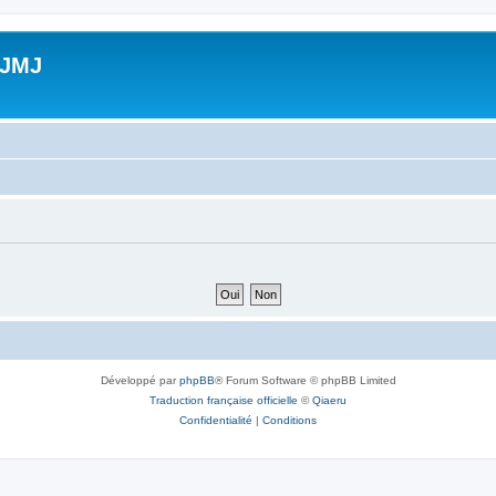
 JMJ
Développé par
phpBB
® Forum Software © phpBB Limited
Traduction française officielle
©
Qiaeru
Confidentialité
|
Conditions