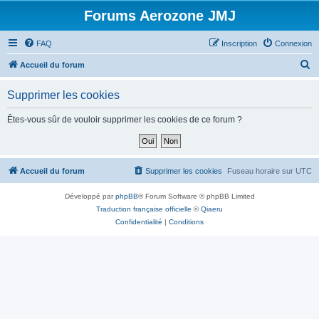
Forums Aerozone JMJ
FAQ
Inscription
Connexion
R
Accueil du forum
e
Supprimer les cookies
c
h
Êtes-vous sûr de vouloir supprimer les cookies de ce forum ?
e
r
c
Accueil du forum
Supprimer les cookies
Fuseau horaire sur
UTC
h
Développé par
phpBB
® Forum Software © phpBB Limited
e
Traduction française officielle
©
Qiaeru
r
Confidentialité
|
Conditions