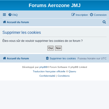
Forums Aerozone JMJ
FAQ
Inscription
Connexion
R
Accueil du forum
e
Supprimer les cookies
c
h
Êtes-vous sûr de vouloir supprimer les cookies de ce forum ?
e
r
c
Accueil du forum
Supprimer les cookies
Fuseau horaire sur
UTC
h
Développé par
phpBB
® Forum Software © phpBB Limited
e
Traduction française officielle
©
Qiaeru
r
Confidentialité
|
Conditions