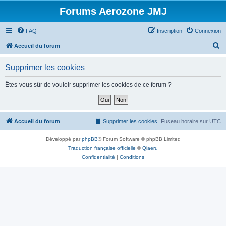
Forums Aerozone JMJ
FAQ
Inscription
Connexion
R
Accueil du forum
e
Supprimer les cookies
c
h
Êtes-vous sûr de vouloir supprimer les cookies de ce forum ?
e
r
c
Accueil du forum
Supprimer les cookies
Fuseau horaire sur
UTC
h
Développé par
phpBB
® Forum Software © phpBB Limited
e
Traduction française officielle
©
Qiaeru
r
Confidentialité
|
Conditions