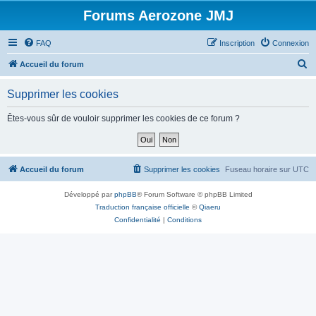
Forums Aerozone JMJ
FAQ
Inscription
Connexion
R
Accueil du forum
e
Supprimer les cookies
c
h
Êtes-vous sûr de vouloir supprimer les cookies de ce forum ?
e
r
c
Accueil du forum
Supprimer les cookies
Fuseau horaire sur
UTC
h
Développé par
phpBB
® Forum Software © phpBB Limited
e
Traduction française officielle
©
Qiaeru
r
Confidentialité
|
Conditions