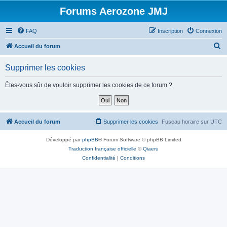
Forums Aerozone JMJ
FAQ
Inscription
Connexion
R
Accueil du forum
e
Supprimer les cookies
c
h
Êtes-vous sûr de vouloir supprimer les cookies de ce forum ?
e
r
c
Accueil du forum
Supprimer les cookies
Fuseau horaire sur
UTC
h
Développé par
phpBB
® Forum Software © phpBB Limited
e
Traduction française officielle
©
Qiaeru
r
Confidentialité
|
Conditions