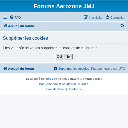
Forums Aerozone JMJ
FAQ
Inscription
Connexion
R
Accueil du forum
e
Supprimer les cookies
c
h
Êtes-vous sûr de vouloir supprimer les cookies de ce forum ?
e
r
c
Accueil du forum
Supprimer les cookies
Fuseau horaire sur
UTC
h
Développé par
phpBB
® Forum Software © phpBB Limited
e
Traduction française officielle
©
Qiaeru
r
Confidentialité
|
Conditions