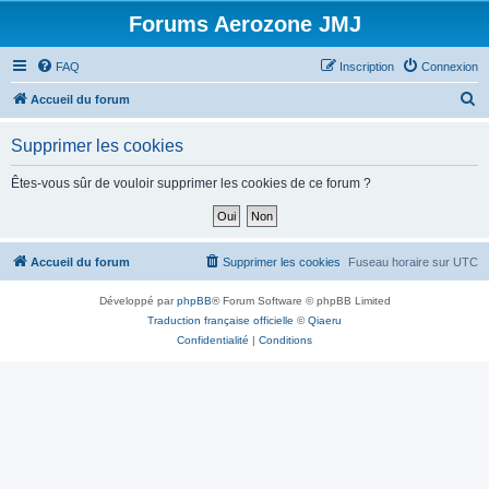
Forums Aerozone JMJ
FAQ
Inscription
Connexion
R
Accueil du forum
e
Supprimer les cookies
c
h
Êtes-vous sûr de vouloir supprimer les cookies de ce forum ?
e
r
c
Accueil du forum
Supprimer les cookies
Fuseau horaire sur
UTC
h
Développé par
phpBB
® Forum Software © phpBB Limited
e
Traduction française officielle
©
Qiaeru
r
Confidentialité
|
Conditions