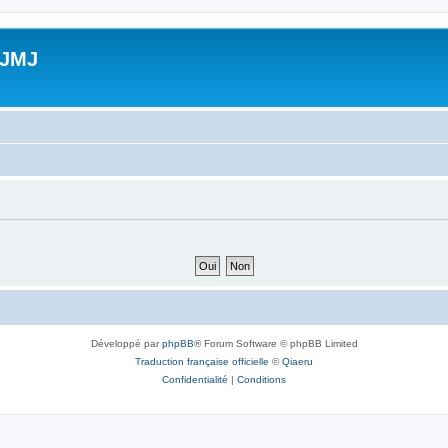
 JMJ
Développé par
phpBB
® Forum Software © phpBB Limited
Traduction française officielle
©
Qiaeru
Confidentialité
|
Conditions