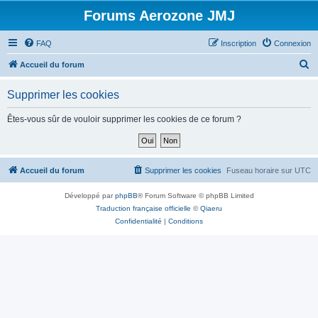
Forums Aerozone JMJ
FAQ
Inscription
Connexion
R
Accueil du forum
e
Supprimer les cookies
c
h
Êtes-vous sûr de vouloir supprimer les cookies de ce forum ?
e
r
c
Accueil du forum
Supprimer les cookies
Fuseau horaire sur
UTC
h
Développé par
phpBB
® Forum Software © phpBB Limited
e
Traduction française officielle
©
Qiaeru
r
Confidentialité
|
Conditions