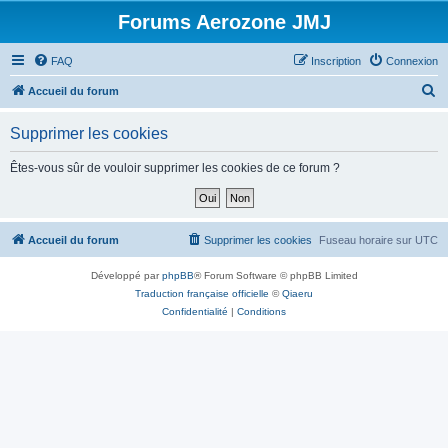
Forums Aerozone JMJ
FAQ
Inscription
Connexion
R
Accueil du forum
e
Supprimer les cookies
c
h
Êtes-vous sûr de vouloir supprimer les cookies de ce forum ?
e
r
c
Accueil du forum
Supprimer les cookies
Fuseau horaire sur
UTC
h
Développé par
phpBB
® Forum Software © phpBB Limited
e
Traduction française officielle
©
Qiaeru
r
Confidentialité
|
Conditions