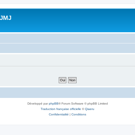
 JMJ
Développé par
phpBB
® Forum Software © phpBB Limited
Traduction française officielle
©
Qiaeru
Confidentialité
|
Conditions