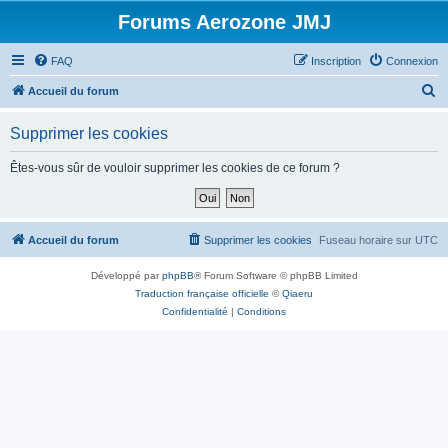
Forums Aerozone JMJ
FAQ
Inscription
Connexion
R
Accueil du forum
e
Supprimer les cookies
c
h
Êtes-vous sûr de vouloir supprimer les cookies de ce forum ?
e
r
c
Accueil du forum
Supprimer les cookies
Fuseau horaire sur
UTC
h
Développé par
phpBB
® Forum Software © phpBB Limited
e
Traduction française officielle
©
Qiaeru
r
Confidentialité
|
Conditions