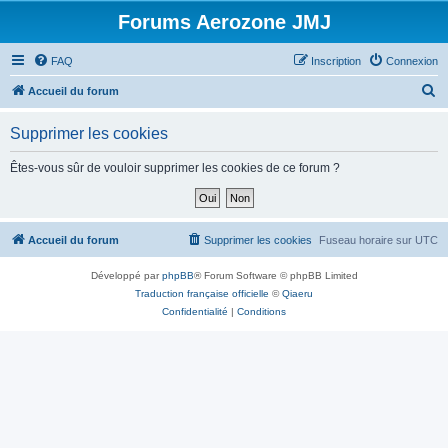
Forums Aerozone JMJ
FAQ
Inscription
Connexion
R
Accueil du forum
e
Supprimer les cookies
c
h
Êtes-vous sûr de vouloir supprimer les cookies de ce forum ?
e
r
c
Accueil du forum
Supprimer les cookies
Fuseau horaire sur
UTC
h
Développé par
phpBB
® Forum Software © phpBB Limited
e
Traduction française officielle
©
Qiaeru
r
Confidentialité
|
Conditions