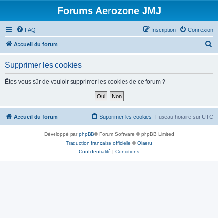
Forums Aerozone JMJ
FAQ
Inscription
Connexion
R
Accueil du forum
e
Supprimer les cookies
c
h
Êtes-vous sûr de vouloir supprimer les cookies de ce forum ?
e
r
c
Accueil du forum
Supprimer les cookies
Fuseau horaire sur
UTC
h
Développé par
phpBB
® Forum Software © phpBB Limited
e
Traduction française officielle
©
Qiaeru
r
Confidentialité
|
Conditions