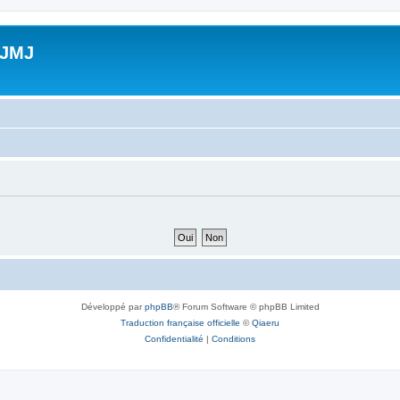
 JMJ
Développé par
phpBB
® Forum Software © phpBB Limited
Traduction française officielle
©
Qiaeru
Confidentialité
|
Conditions