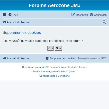
Forums Aerozone JMJ
FAQ
Inscription
Connexion
R
Accueil du forum
e
Supprimer les cookies
c
h
Êtes-vous sûr de vouloir supprimer les cookies de ce forum ?
e
r
c
Accueil du forum
Supprimer les cookies
Fuseau horaire sur
UTC
h
Développé par
phpBB
® Forum Software © phpBB Limited
e
Traduction française officielle
©
Qiaeru
r
Confidentialité
|
Conditions