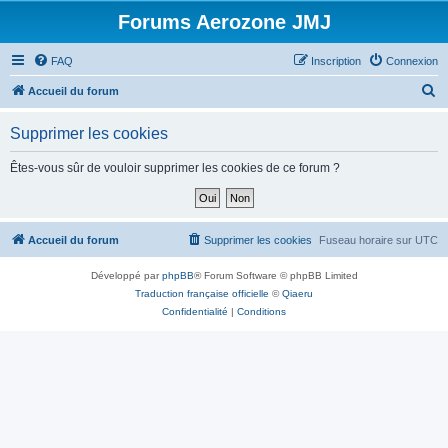
Forums Aerozone JMJ
FAQ
Inscription
Connexion
R
Accueil du forum
e
Supprimer les cookies
c
h
Êtes-vous sûr de vouloir supprimer les cookies de ce forum ?
e
r
c
Accueil du forum
Supprimer les cookies
Fuseau horaire sur
UTC
h
Développé par
phpBB
® Forum Software © phpBB Limited
e
Traduction française officielle
©
Qiaeru
r
Confidentialité
|
Conditions