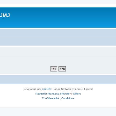
 JMJ
Développé par
phpBB
® Forum Software © phpBB Limited
Traduction française officielle
©
Qiaeru
Confidentialité
|
Conditions