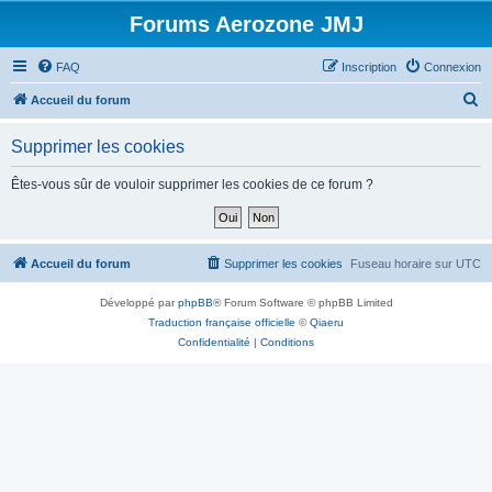
Forums Aerozone JMJ
FAQ
Inscription
Connexion
R
Accueil du forum
e
Supprimer les cookies
c
h
Êtes-vous sûr de vouloir supprimer les cookies de ce forum ?
e
r
c
Accueil du forum
Supprimer les cookies
Fuseau horaire sur
UTC
h
Développé par
phpBB
® Forum Software © phpBB Limited
e
Traduction française officielle
©
Qiaeru
r
Confidentialité
|
Conditions