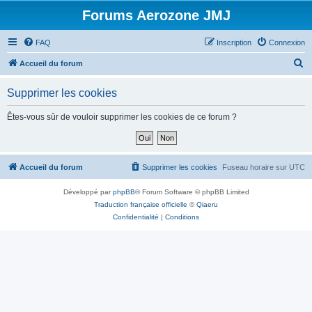
Forums Aerozone JMJ
FAQ
Inscription
Connexion
R
Accueil du forum
e
Supprimer les cookies
c
h
Êtes-vous sûr de vouloir supprimer les cookies de ce forum ?
e
r
c
Accueil du forum
Supprimer les cookies
Fuseau horaire sur
UTC
h
Développé par
phpBB
® Forum Software © phpBB Limited
e
Traduction française officielle
©
Qiaeru
r
Confidentialité
|
Conditions