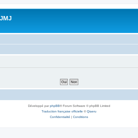
 JMJ
Développé par
phpBB
® Forum Software © phpBB Limited
Traduction française officielle
©
Qiaeru
Confidentialité
|
Conditions