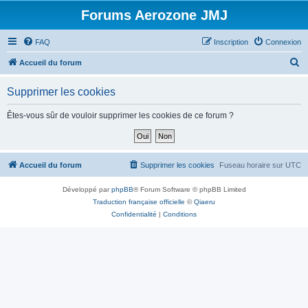
Forums Aerozone JMJ
FAQ
Inscription
Connexion
R
Accueil du forum
e
Supprimer les cookies
c
h
Êtes-vous sûr de vouloir supprimer les cookies de ce forum ?
e
r
c
Accueil du forum
Supprimer les cookies
Fuseau horaire sur
UTC
h
Développé par
phpBB
® Forum Software © phpBB Limited
e
Traduction française officielle
©
Qiaeru
r
Confidentialité
|
Conditions