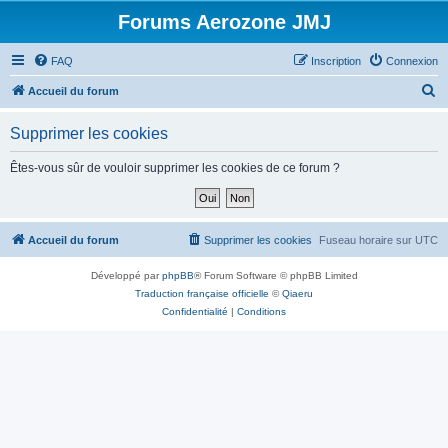
Forums Aerozone JMJ
FAQ
Inscription
Connexion
R
Accueil du forum
e
Supprimer les cookies
c
h
Êtes-vous sûr de vouloir supprimer les cookies de ce forum ?
e
r
c
Accueil du forum
Supprimer les cookies
Fuseau horaire sur
UTC
h
Développé par
phpBB
® Forum Software © phpBB Limited
e
Traduction française officielle
©
Qiaeru
r
Confidentialité
|
Conditions