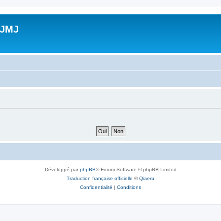
 JMJ
Développé par
phpBB
® Forum Software © phpBB Limited
Traduction française officielle
©
Qiaeru
Confidentialité
|
Conditions