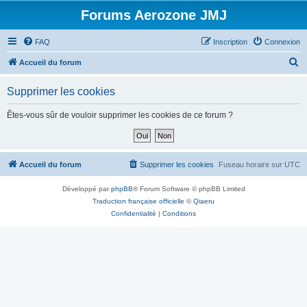
Forums Aerozone JMJ
FAQ
Inscription
Connexion
R
Accueil du forum
e
Supprimer les cookies
c
h
Êtes-vous sûr de vouloir supprimer les cookies de ce forum ?
e
r
c
Accueil du forum
Supprimer les cookies
Fuseau horaire sur
UTC
h
Développé par
phpBB
® Forum Software © phpBB Limited
e
Traduction française officielle
©
Qiaeru
r
Confidentialité
|
Conditions