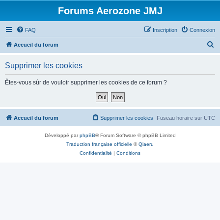
Forums Aerozone JMJ
FAQ
Inscription
Connexion
R
Accueil du forum
e
Supprimer les cookies
c
h
Êtes-vous sûr de vouloir supprimer les cookies de ce forum ?
e
r
c
Accueil du forum
Supprimer les cookies
Fuseau horaire sur
UTC
h
Développé par
phpBB
® Forum Software © phpBB Limited
e
Traduction française officielle
©
Qiaeru
r
Confidentialité
|
Conditions