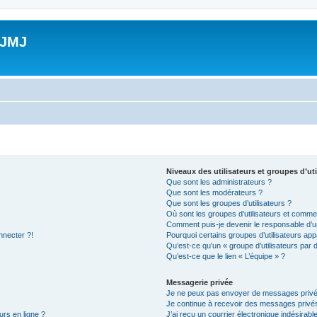
 JMJ
Niveaux des utilisateurs et groupes d’uti
Que sont les administrateurs ?
Que sont les modérateurs ?
Que sont les groupes d’utilisateurs ?
Où sont les groupes d’utilisateurs et commen
Comment puis-je devenir le responsable d’un
nnecter ?!
Pourquoi certains groupes d’utilisateurs app
Qu’est-ce qu’un « groupe d’utilisateurs par 
Qu’est-ce que le lien « L’équipe » ?
Messagerie privée
Je ne peux pas envoyer de messages privé
Je continue à recevoir des messages privés 
urs en ligne ?
J’ai reçu un courrier électronique indésirabl