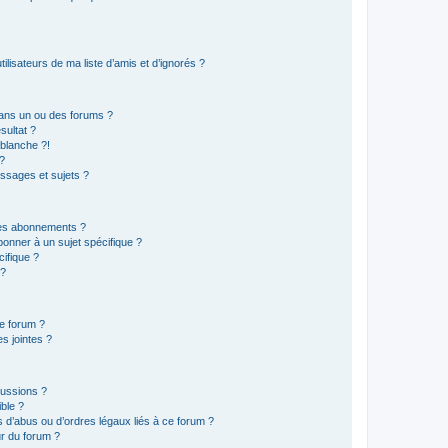
lisateurs de ma liste d’amis et d’ignorés ?
ans un ou des forums ?
sultat ?
blanche ?!
?
ssages et sujets ?
t les abonnements ?
onner à un sujet spécifique ?
ifique ?
 ?
ce forum ?
s jointes ?
cussions ?
ible ?
 d’abus ou d’ordres légaux liés à ce forum ?
r du forum ?