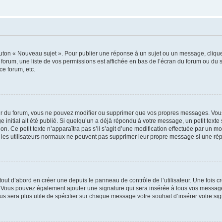
outon « Nouveau sujet ». Pour publier une réponse à un sujet ou un message, cliqu
 forum, une liste de vos permissions est affichée en bas de l’écran du forum ou du
ce forum, etc.
r du forum, vous ne pouvez modifier ou supprimer que vos propres messages. Vou
 initial ait été publié. Si quelqu’un a déjà répondu à votre message, un petit text
ion. Ce petit texte n’apparaîtra pas s’il s’agit d’une modification effectuée par un 
ue les utilisateurs normaux ne peuvent pas supprimer leur propre message si une ré
ut d’abord en créer une depuis le panneau de contrôle de l’utilisateur. Une fois c
ure. Vous pouvez également ajouter une signature qui sera insérée à tous vos mess
 vous sera plus utile de spécifier sur chaque message votre souhait d’insérer votre si