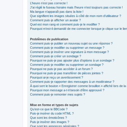
L’heure n’est pas correcte !
J’ai réglé le fuseau horaire mais l’heure n’est toujours pas correcte !
Ma langue n’apparaît pas dans la liste !
Que signifient les images situées à côté de mon nom d’utilisateur ?
Comment puis-je afficher un avatar ?
Quel est mon rang et comment puis-je le modifier ?
Pourquoi m’est-il demandé de me connecter lorsque je clique sur le lien 
Problèmes de publication
Comment puis-je publier un nouveau sujet ou une réponse ?
Comment puis-je modifier ou supprimer un message ?
Comment puis-je insérer une signature à mon message ?
Comment puis-je créer un sondage ?
Pourquoi ne puis-je pas ajouter plus d’options à un sondage ?
Comment puis-je modifier ou supprimer un sondage ?
Pourquoi ne puis-je pas accéder à un forum ?
Pourquoi ne puis-je pas transférer de pièces jointes ?
Pourquoi ai-je reçu un avertissement ?
Comment puis-je rapporter des messages à un modérateur ?
À quoi sert le bouton « Enregistrer comme brouillon » affiché lors de la 
Pourquoi mon message a-t-il besoin d’être approuvé ?
Comment puis-je remonter mes sujets ?
Mise en forme et types de sujets
Qu’est-ce que le BBCode ?
Puis-je insérer du code HTML ?
Que sont les émoticônes ?
Puis-je insérer des images ?
Que sont les annonces générales ?