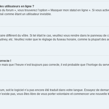
s utilisateurs en ligne ?
s du forum », vous trouverez l’option « Masquer mon statut en ligne ». Si vous activ
é comme étant un utilisateur invisible.
aire différent du vôtre. Si tel était le cas, veuillez vous rendre dans le panneau de co
ey, etc. Veuillez noter que le réglage du fuseau horaire, comme la plupart des autr
orrecte !
 mais que l’heure n’est toujours pas correcte, il est probable que l’horloge du serve
orum, soit le logiciel n’a pas encore été traduit dans votre langue. Essayez de deman
 n’existe pas, vous êtes libre de vous porter volontaire et commencer une nouvelle t