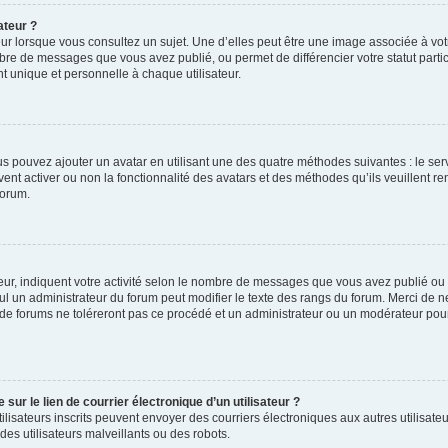
ateur ?
ur lorsque vous consultez un sujet. Une d’elles peut être une image associée à vo
mbre de messages que vous avez publié, ou permet de différencier votre statut parti
 unique et personnelle à chaque utilisateur.
ous pouvez ajouter un avatar en utilisant une des quatre méthodes suivantes : le serv
ent activer ou non la fonctionnalité des avatars et des méthodes qu’ils veuillent ren
forum.
ur, indiquent votre activité selon le nombre de messages que vous avez publié ou id
eul un administrateur du forum peut modifier le texte des rangs du forum. Merci de 
de forums ne toléreront pas ce procédé et un administrateur ou un modérateur pou
ur le lien de courrier électronique d’un utilisateur ?
s utilisateurs inscrits peuvent envoyer des courriers électroniques aux autres utili
es utilisateurs malveillants ou des robots.