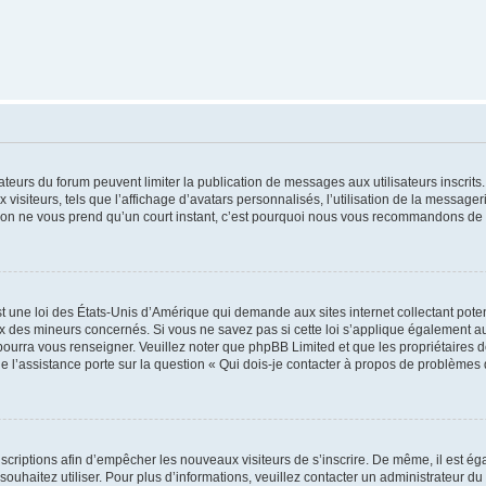
trateurs du forum peuvent limiter la publication de messages aux utilisateurs inscri
visiteurs, tels que l’affichage d’avatars personnalisés, l’utilisation de la messager
ription ne vous prend qu’un court instant, c’est pourquoi nous vous recommandons de l
t une loi des États-Unis d’Amérique qui demande aux sites internet collectant pot
 des mineurs concernés. Si vous ne savez pas si cette loi s’applique également au
 pourra vous renseigner. Veuillez noter que phpBB Limited et que les propriétaires
ue l’assistance porte sur la question « Qui dois-je contacter à propos de problèmes 
inscriptions afin d’empêcher les nouveaux visiteurs de s’inscrire. De même, il est é
s souhaitez utiliser. Pour plus d’informations, veuillez contacter un administrateur du