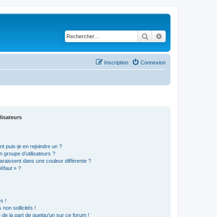
Rechercher
Recherche avancé
Inscription
Connexion
lisateurs
t puis-je en rejoindre un ?
 groupe d’utilisateurs ?
araissent dans une couleur différente ?
défaut » ?
s !
non sollicités !
e de la part de quelqu’un sur ce forum !