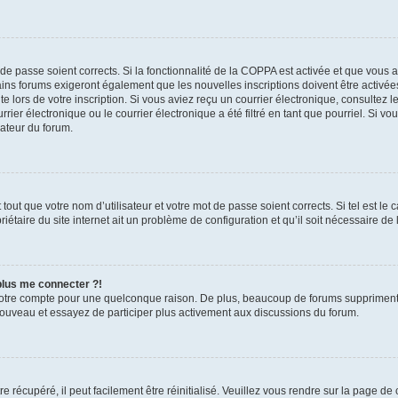
t de passe soient corrects. Si la fonctionnalité de la COPPA est activée et que vous 
ains forums exigeront également que les nouvelles inscriptions doivent être activée
te lors de votre inscription. Si vous aviez reçu un courrier électronique, consultez l
r électronique ou le courrier électronique a été filtré en tant que pourriel. Si vo
rateur du forum.
out que votre nom d’utilisateur et votre mot de passe soient corrects. Si tel est le
iétaire du site internet ait un problème de configuration et qu’il soit nécessaire de l
 plus me connecter ?!
votre compte pour une quelconque raison. De plus, beaucoup de forums suppriment pér
 nouveau et essayez de participer plus activement aux discussions du forum.
 récupéré, il peut facilement être réinitialisé. Veuillez vous rendre sur la page de