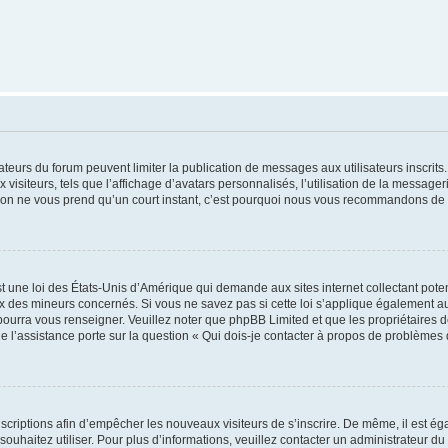
trateurs du forum peuvent limiter la publication de messages aux utilisateurs inscri
visiteurs, tels que l’affichage d’avatars personnalisés, l’utilisation de la messager
ription ne vous prend qu’un court instant, c’est pourquoi nous vous recommandons de l
t une loi des États-Unis d’Amérique qui demande aux sites internet collectant pot
 des mineurs concernés. Si vous ne savez pas si cette loi s’applique également au
 pourra vous renseigner. Veuillez noter que phpBB Limited et que les propriétaires
ue l’assistance porte sur la question « Qui dois-je contacter à propos de problèmes 
inscriptions afin d’empêcher les nouveaux visiteurs de s’inscrire. De même, il est é
s souhaitez utiliser. Pour plus d’informations, veuillez contacter un administrateur du