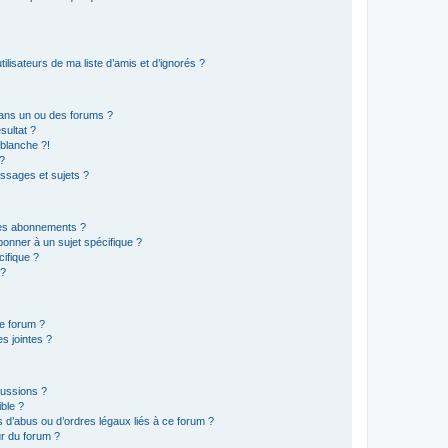
lisateurs de ma liste d’amis et d’ignorés ?
ans un ou des forums ?
sultat ?
blanche ?!
?
ssages et sujets ?
t les abonnements ?
onner à un sujet spécifique ?
ifique ?
 ?
ce forum ?
s jointes ?
cussions ?
ible ?
 d’abus ou d’ordres légaux liés à ce forum ?
r du forum ?