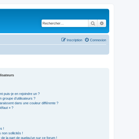
Rechercher
Recherche avancé
Inscription
Connexion
lisateurs
t puis-je en rejoindre un ?
 groupe d’utilisateurs ?
araissent dans une couleur différente ?
défaut » ?
s !
non sollicités !
e de la part de quelqu’un sur ce forum !