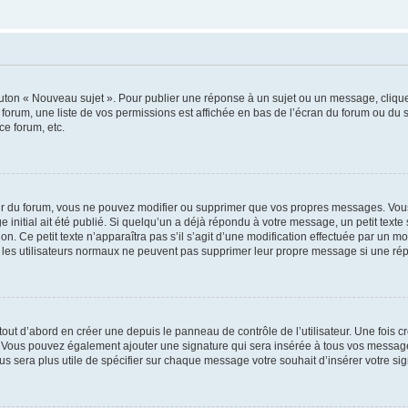
outon « Nouveau sujet ». Pour publier une réponse à un sujet ou un message, cliqu
 forum, une liste de vos permissions est affichée en bas de l’écran du forum ou du
ce forum, etc.
r du forum, vous ne pouvez modifier ou supprimer que vos propres messages. Vou
 initial ait été publié. Si quelqu’un a déjà répondu à votre message, un petit text
ion. Ce petit texte n’apparaîtra pas s’il s’agit d’une modification effectuée par un 
ue les utilisateurs normaux ne peuvent pas supprimer leur propre message si une ré
ut d’abord en créer une depuis le panneau de contrôle de l’utilisateur. Une fois c
ure. Vous pouvez également ajouter une signature qui sera insérée à tous vos mess
 vous sera plus utile de spécifier sur chaque message votre souhait d’insérer votre si