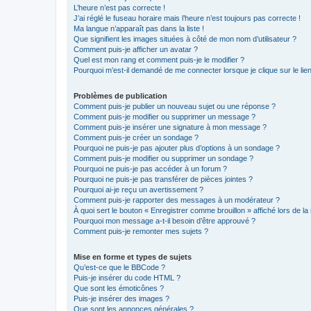
L’heure n’est pas correcte !
J’ai réglé le fuseau horaire mais l’heure n’est toujours pas correcte !
Ma langue n’apparaît pas dans la liste !
Que signifient les images situées à côté de mon nom d’utilisateur ?
Comment puis-je afficher un avatar ?
Quel est mon rang et comment puis-je le modifier ?
Pourquoi m’est-il demandé de me connecter lorsque je clique sur le lien 
Problèmes de publication
Comment puis-je publier un nouveau sujet ou une réponse ?
Comment puis-je modifier ou supprimer un message ?
Comment puis-je insérer une signature à mon message ?
Comment puis-je créer un sondage ?
Pourquoi ne puis-je pas ajouter plus d’options à un sondage ?
Comment puis-je modifier ou supprimer un sondage ?
Pourquoi ne puis-je pas accéder à un forum ?
Pourquoi ne puis-je pas transférer de pièces jointes ?
Pourquoi ai-je reçu un avertissement ?
Comment puis-je rapporter des messages à un modérateur ?
À quoi sert le bouton « Enregistrer comme brouillon » affiché lors de la 
Pourquoi mon message a-t-il besoin d’être approuvé ?
Comment puis-je remonter mes sujets ?
Mise en forme et types de sujets
Qu’est-ce que le BBCode ?
Puis-je insérer du code HTML ?
Que sont les émoticônes ?
Puis-je insérer des images ?
Que sont les annonces générales ?