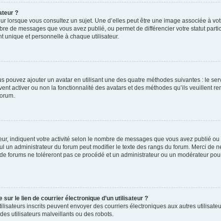
ateur ?
ur lorsque vous consultez un sujet. Une d’elles peut être une image associée à vo
mbre de messages que vous avez publié, ou permet de différencier votre statut parti
 unique et personnelle à chaque utilisateur.
ous pouvez ajouter un avatar en utilisant une des quatre méthodes suivantes : le serv
ent activer ou non la fonctionnalité des avatars et des méthodes qu’ils veuillent ren
forum.
ur, indiquent votre activité selon le nombre de messages que vous avez publié ou id
eul un administrateur du forum peut modifier le texte des rangs du forum. Merci de 
de forums ne toléreront pas ce procédé et un administrateur ou un modérateur pou
ur le lien de courrier électronique d’un utilisateur ?
s utilisateurs inscrits peuvent envoyer des courriers électroniques aux autres utili
es utilisateurs malveillants ou des robots.