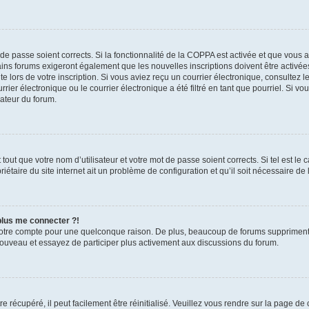
t de passe soient corrects. Si la fonctionnalité de la COPPA est activée et que vous 
ains forums exigeront également que les nouvelles inscriptions doivent être activée
te lors de votre inscription. Si vous aviez reçu un courrier électronique, consultez l
r électronique ou le courrier électronique a été filtré en tant que pourriel. Si vo
rateur du forum.
out que votre nom d’utilisateur et votre mot de passe soient corrects. Si tel est le
iétaire du site internet ait un problème de configuration et qu’il soit nécessaire de l
 plus me connecter ?!
votre compte pour une quelconque raison. De plus, beaucoup de forums suppriment pér
 nouveau et essayez de participer plus activement aux discussions du forum.
 récupéré, il peut facilement être réinitialisé. Veuillez vous rendre sur la page de