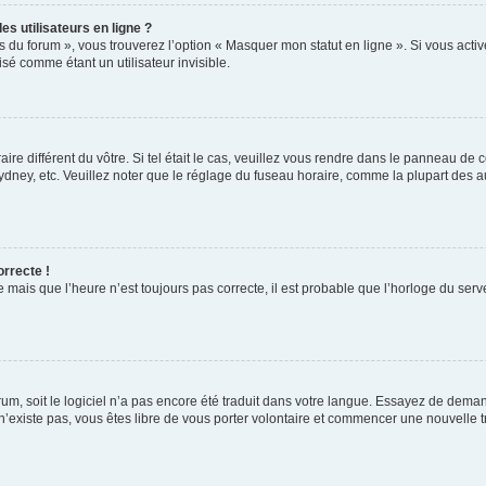
s utilisateurs en ligne ?
s du forum », vous trouverez l’option « Masquer mon statut en ligne ». Si vous activ
é comme étant un utilisateur invisible.
aire différent du vôtre. Si tel était le cas, veuillez vous rendre dans le panneau de co
ey, etc. Veuillez noter que le réglage du fuseau horaire, comme la plupart des autr
orrecte !
 mais que l’heure n’est toujours pas correcte, il est probable que l’horloge du serve
orum, soit le logiciel n’a pas encore été traduit dans votre langue. Essayez de deman
 n’existe pas, vous êtes libre de vous porter volontaire et commencer une nouvelle t