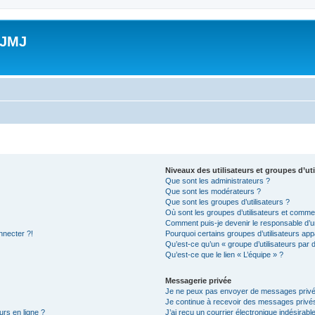
 JMJ
Niveaux des utilisateurs et groupes d’uti
Que sont les administrateurs ?
Que sont les modérateurs ?
Que sont les groupes d’utilisateurs ?
Où sont les groupes d’utilisateurs et commen
Comment puis-je devenir le responsable d’un
nnecter ?!
Pourquoi certains groupes d’utilisateurs app
Qu’est-ce qu’un « groupe d’utilisateurs par 
Qu’est-ce que le lien « L’équipe » ?
Messagerie privée
Je ne peux pas envoyer de messages privé
Je continue à recevoir des messages privés 
urs en ligne ?
J’ai reçu un courrier électronique indésirabl