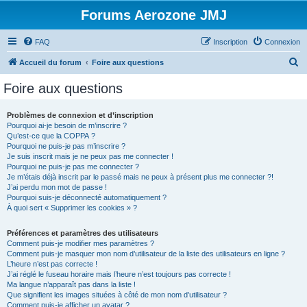
Forums Aerozone JMJ
FAQ
Inscription
Connexion
R
Accueil du forum
Foire aux questions
e
Foire aux questions
c
h
Problèmes de connexion et d’inscription
Pourquoi ai-je besoin de m’inscrire ?
e
Qu’est-ce que la COPPA ?
r
Pourquoi ne puis-je pas m’inscrire ?
Je suis inscrit mais je ne peux pas me connecter !
c
Pourquoi ne puis-je pas me connecter ?
Je m’étais déjà inscrit par le passé mais ne peux à présent plus me connecter ?!
h
J’ai perdu mon mot de passe !
e
Pourquoi suis-je déconnecté automatiquement ?
À quoi sert « Supprimer les cookies » ?
r
Préférences et paramètres des utilisateurs
Comment puis-je modifier mes paramètres ?
Comment puis-je masquer mon nom d’utilisateur de la liste des utilisateurs en ligne ?
L’heure n’est pas correcte !
J’ai réglé le fuseau horaire mais l’heure n’est toujours pas correcte !
Ma langue n’apparaît pas dans la liste !
Que signifient les images situées à côté de mon nom d’utilisateur ?
Comment puis-je afficher un avatar ?