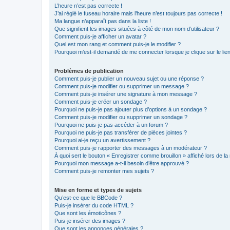
L’heure n’est pas correcte !
J’ai réglé le fuseau horaire mais l’heure n’est toujours pas correcte !
Ma langue n’apparaît pas dans la liste !
Que signifient les images situées à côté de mon nom d’utilisateur ?
Comment puis-je afficher un avatar ?
Quel est mon rang et comment puis-je le modifier ?
Pourquoi m’est-il demandé de me connecter lorsque je clique sur le lien 
Problèmes de publication
Comment puis-je publier un nouveau sujet ou une réponse ?
Comment puis-je modifier ou supprimer un message ?
Comment puis-je insérer une signature à mon message ?
Comment puis-je créer un sondage ?
Pourquoi ne puis-je pas ajouter plus d’options à un sondage ?
Comment puis-je modifier ou supprimer un sondage ?
Pourquoi ne puis-je pas accéder à un forum ?
Pourquoi ne puis-je pas transférer de pièces jointes ?
Pourquoi ai-je reçu un avertissement ?
Comment puis-je rapporter des messages à un modérateur ?
À quoi sert le bouton « Enregistrer comme brouillon » affiché lors de la 
Pourquoi mon message a-t-il besoin d’être approuvé ?
Comment puis-je remonter mes sujets ?
Mise en forme et types de sujets
Qu’est-ce que le BBCode ?
Puis-je insérer du code HTML ?
Que sont les émoticônes ?
Puis-je insérer des images ?
Que sont les annonces générales ?