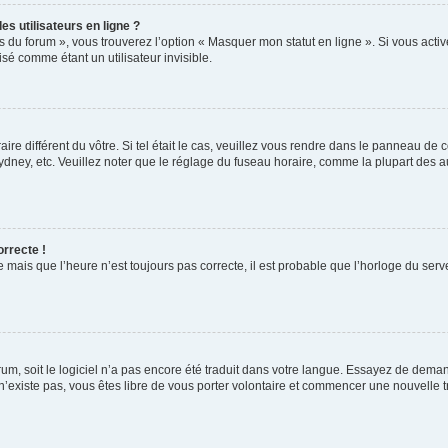
s utilisateurs en ligne ?
s du forum », vous trouverez l’option « Masquer mon statut en ligne ». Si vous activ
é comme étant un utilisateur invisible.
aire différent du vôtre. Si tel était le cas, veuillez vous rendre dans le panneau de co
ey, etc. Veuillez noter que le réglage du fuseau horaire, comme la plupart des autr
orrecte !
 mais que l’heure n’est toujours pas correcte, il est probable que l’horloge du serve
orum, soit le logiciel n’a pas encore été traduit dans votre langue. Essayez de deman
 n’existe pas, vous êtes libre de vous porter volontaire et commencer une nouvelle t