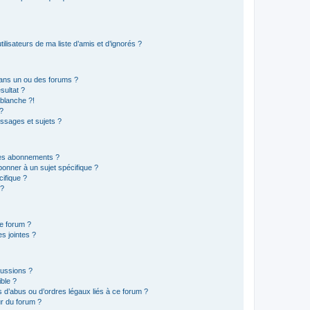
lisateurs de ma liste d’amis et d’ignorés ?
ans un ou des forums ?
sultat ?
blanche ?!
?
ssages et sujets ?
t les abonnements ?
onner à un sujet spécifique ?
ifique ?
 ?
ce forum ?
s jointes ?
cussions ?
ible ?
 d’abus ou d’ordres légaux liés à ce forum ?
r du forum ?