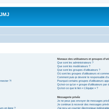
 JMJ
Niveaux des utilisateurs et groupes d’uti
Que sont les administrateurs ?
Que sont les modérateurs ?
Que sont les groupes d’utilisateurs ?
Où sont les groupes d’utilisateurs et commen
Comment puis-je devenir le responsable d’un
nnecter ?!
Pourquoi certains groupes d’utilisateurs app
Qu’est-ce qu’un « groupe d’utilisateurs par 
Qu’est-ce que le lien « L’équipe » ?
Messagerie privée
Je ne peux pas envoyer de messages privé
Je continue à recevoir des messages privés 
urs en ligne ?
J’ai reçu un courrier électronique indésirabl