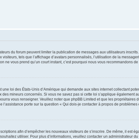
trateurs du forum peuvent limiter la publication de messages aux utilisateurs inscri
visiteurs, tels que l’affichage d’avatars personnalisés, l’utilisation de la messager
ription ne vous prend qu’un court instant, c’est pourquoi nous vous recommandons de l
t une loi des États-Unis d’Amérique qui demande aux sites internet collectant pot
 des mineurs concernés. Si vous ne savez pas si cette loi s’applique également au
 pourra vous renseigner. Veuillez noter que phpBB Limited et que les propriétaires
ue l’assistance porte sur la question « Qui dois-je contacter à propos de problèmes 
inscriptions afin d’empêcher les nouveaux visiteurs de s’inscrire. De même, il est é
s souhaitez utiliser. Pour plus d’informations, veuillez contacter un administrateur du