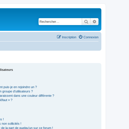
Rechercher
Recherche avancé
Inscription
Connexion
lisateurs
t puis-je en rejoindre un ?
 groupe d’utilisateurs ?
araissent dans une couleur différente ?
défaut » ?
s !
non sollicités !
e de la part de quelqu’un sur ce forum !