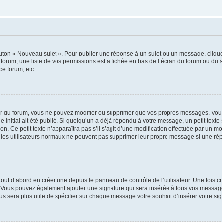
outon « Nouveau sujet ». Pour publier une réponse à un sujet ou un message, cliqu
 forum, une liste de vos permissions est affichée en bas de l’écran du forum ou du
ce forum, etc.
r du forum, vous ne pouvez modifier ou supprimer que vos propres messages. Vou
 initial ait été publié. Si quelqu’un a déjà répondu à votre message, un petit text
ion. Ce petit texte n’apparaîtra pas s’il s’agit d’une modification effectuée par un 
ue les utilisateurs normaux ne peuvent pas supprimer leur propre message si une ré
ut d’abord en créer une depuis le panneau de contrôle de l’utilisateur. Une fois c
ure. Vous pouvez également ajouter une signature qui sera insérée à tous vos mess
 vous sera plus utile de spécifier sur chaque message votre souhait d’insérer votre si