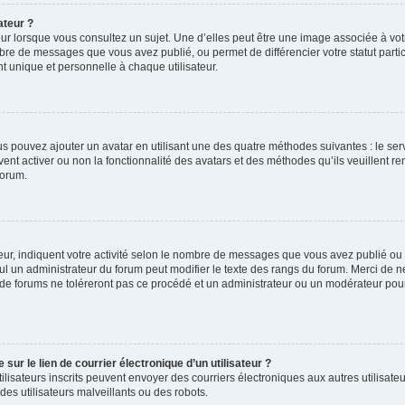
ateur ?
ur lorsque vous consultez un sujet. Une d’elles peut être une image associée à vo
mbre de messages que vous avez publié, ou permet de différencier votre statut parti
 unique et personnelle à chaque utilisateur.
ous pouvez ajouter un avatar en utilisant une des quatre méthodes suivantes : le serv
ent activer ou non la fonctionnalité des avatars et des méthodes qu’ils veuillent ren
forum.
ur, indiquent votre activité selon le nombre de messages que vous avez publié ou id
eul un administrateur du forum peut modifier le texte des rangs du forum. Merci de 
de forums ne toléreront pas ce procédé et un administrateur ou un modérateur pou
ur le lien de courrier électronique d’un utilisateur ?
s utilisateurs inscrits peuvent envoyer des courriers électroniques aux autres utili
es utilisateurs malveillants ou des robots.