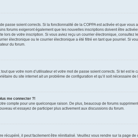
t de passe soient corrects. Si la fonctionnalité de la COPPA est activée et que vous 
ains forums exigeront également que les nouvelles inscriptions doivent être activée
te lors de votre inscription. Si vous aviez reçu un courrier électronique, consultez l
r électronique ou le courrier électronique a été filtré en tant que pourriel. Si vo
rateur du forum.
out que votre nom d’utilisateur et votre mot de passe soient corrects. Si tel est le
iétaire du site internet ait un problème de configuration et qu’il soit nécessaire de l
 plus me connecter ?!
votre compte pour une quelconque raison. De plus, beaucoup de forums suppriment pér
 nouveau et essayez de participer plus activement aux discussions du forum.
 récupéré, il peut facilement être réinitialisé. Veuillez vous rendre sur la page de